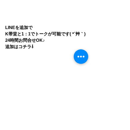
LINEを追加で
K帯堂と1：1でトークが可能です( *´艸｀)
24時間お問合せOK♪
追加はコチラ⇩
iPhone
熊本県
液晶交換修理
iPhoneXR
菊池郡
修理ブログ