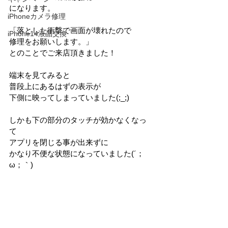
になります。
iPhoneカメラ修理
「落とした衝撃で画面が壊れたので
iPhone14液晶交換
修理をお願いします。」
とのことでご来店頂きました！
端末を見てみると
普段上にあるはずの表示が
下側に映ってしまっていました(;_;)
しかも下の部分のタッチが効かなくなっ
て
アプリを閉じる事が出来ずに
かなり不便な状態になっていました(´；
ω；｀)