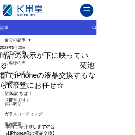
記事
全ての記事
2023年5月23日
全ての記事
時計の表示が下に映ってい
お客様の声
る 菊池
サービス案内
郡でiPhoneの液晶交換するな
修理ブログ
らK帯堂にお任せ☆
こんにちは！
新商品
K帯堂です♪
買い取り
ガラスコーティング
機種変更
本日ご紹介致しますのは
【iPhoneXRの液晶交換】
キャンペーン