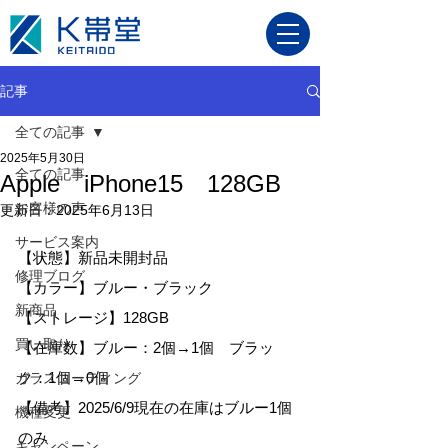
記事
全ての記事
2025年5月30日
全ての記事
Apple iPhone15 128GB
お客様の声
更新日：
2025年6月13日
サービス案内
【状態】新品未開封品
修理ブログ
【カラー】ブルー・ブラック
新商品
【ストレージ】128GB
買い取り
【在庫数】ブルー：2個→1個　ブラッ
ク：1個→0個
ガラスコーティング
【備考】2025/6/9現在の在庫はブルー1個
機種変更
のみ
キャンペーン