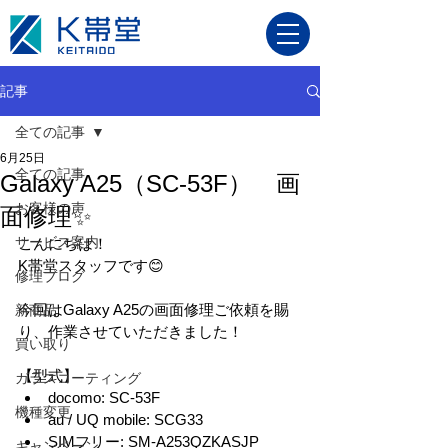
記事
全ての記事
6月25日
全ての記事
Galaxy A25（SC-53F） 画
お客様の声
面修理✨
サービス案内
こんにちは！
K帯堂スタッフです😊
修理ブログ
今回はGalaxy A25の画面修理ご依頼を賜
新商品
り、作業させていただきました！
買い取り
【型式】
ガラスコーティング
docomo: SC-53F
機種変更
au / UQ mobile: SCG33
SIMフリー: SM-A253QZKASJP
キャンペーン