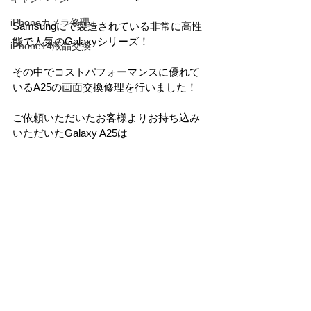
iPhoneカメラ修理
Samsungにて製造されている非常に高性
能で人気のGalaxyシリーズ！
iPhone14液晶交換
その中でコストパフォーマンスに優れて
いるA25の画面交換修理を行いました！
ご依頼いただいたお客様よりお持ち込み
いただいたGalaxy A25は