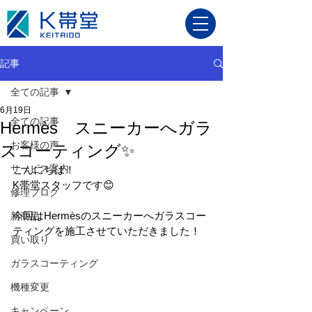
記事
全ての記事
6月19日
全ての記事
Hermès スニーカーへガラ
お客様の声
スコーティング✨
サービス案内
こんにちは！
K帯堂スタッフです😊
修理ブログ
今回はHermèsのスニーカーへガラスコー
新商品
ティングを施工させていただきました！
買い取り
ガラスコーティング
機種変更
キャンペーン