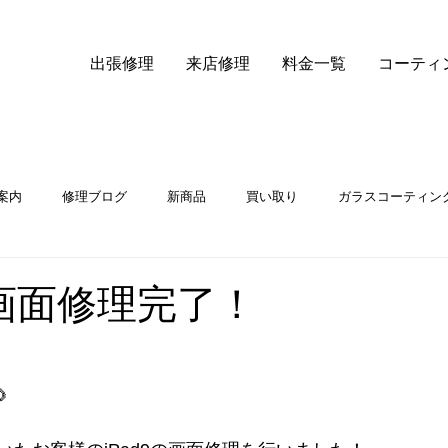
出張修理
来店修理
料金一覧
コーティ
案内
修理ブログ
新商品
買い取り
ガラスコーティン
iPhone14液晶交換
の画面修理完了！
