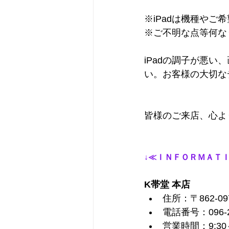
※iPadは機種や
※ご不明な点等何な
iPadの調子が悪
い。お客様の大切な
皆様のご来店、心よ
↓≪ＩＮＦＯＲＭＡＴＩ
K帯堂 本店
住所：〒862-0
電話番号：096-2
営業時間：9:30～