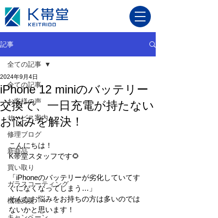
記事
全ての記事
2024年9月4日
全ての記事
iPhone 12 miniのバッテリー
お客様の声
交換で、一日充電が持たない
サービス案内
お悩みを解決！
修理ブログ
こんにちは！
新商品
K帯堂スタッフです🌻
買い取り
「iPhoneのバッテリーが劣化していてす
ガラスコーティング
ぐになくなってしまう…」
そんなお悩みをお持ちの方は多いのでは
機種変更
ないかと思います！
キャンペーン