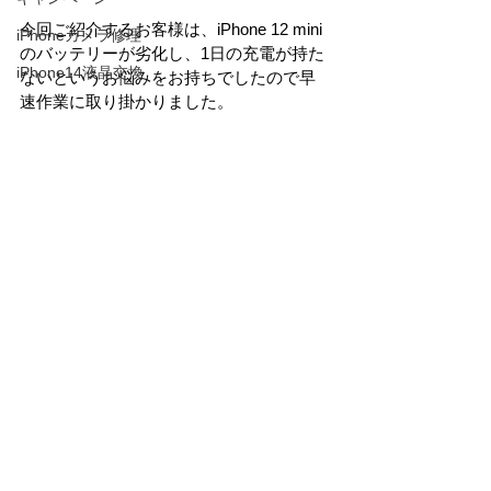
今回ご紹介するお客様は、iPhone 12 mini
iPhoneカメラ修理
のバッテリーが劣化し、1日の充電が持た
iPhone14液晶交換
ないというお悩みをお持ちでしたので早
速作業に取り掛かりました。