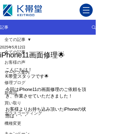
記事
全ての記事
2025年5月12日
全ての記事
iPhone11画面修理🌟
お客様の声
こんにちは！
サービス案内
K帯堂スタッフです🌟
修理ブログ
今回はiPhone11の画面修理のご依頼を頂
新商品
き、作業させていただきました！
買い取り
お客様よりお持ち込み頂いたiPhoneの状
ガラスコーティング
態は・・・
機種変更
キャンペーン