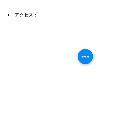
アクセス：
iPhone修理 熊本
スマホ修理 熊本
iPhone修理 合志
iPhone バッテリー交換 熊本