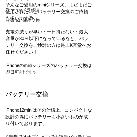
そんなご愛用のminiシリーズ、まだまだご
iPhoneカメラ修理
使用されたいとバッテリー交換のご依頼
も多いです😊
iPhone14液晶交換
充電の減りが早い・一日持たない・最大
容量が80％以下になっているなど、バッ
テリー交換をご検討の方は是非K帯堂へお
任せください！
iPhoneのminiシリーズのバッテリー交換は
即日可能です✨
バッテリー交換
iPhone12miniはその仕様上、コンパクトな
設計の為にバッテリーも小さいものが取
り付いております。
K帯堂ではオプションで大容量バッテリー