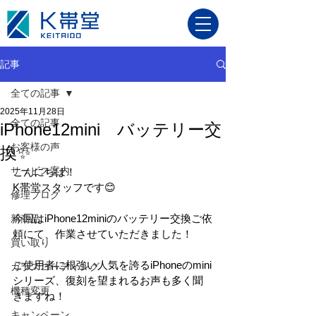
記事
全ての記事
2025年11月28日
全ての記事
iPhone12mini バッテリー交
お客様の声
換✨
サービス案内
こんにちは！
K帯堂スタッフです😊
修理ブログ
今回はiPhone12miniのバッテリー交換ご依
新商品
頼にて、作業させていただきました！
買い取り
ご使用者に根強い人気を誇るiPhoneのmini
ガラスコーティング
シリーズ、復刻を望まれるお声も多く聞
機種変更
きますね！
キャンペーン