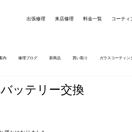
出張修理
来店修理
料金一覧
コーティ
案内
修理ブログ
新商品
買い取り
ガラスコーティン
iPhone14液晶交換
e13バッテリー交換
！