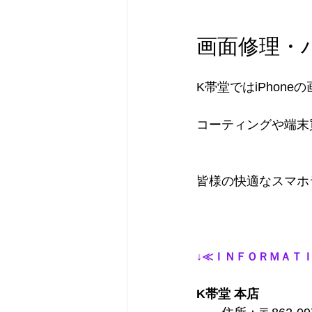
画面修理・
K帯堂ではiPhon
コーティングや端末
皆様の快適なスマホ
↓≪ＩＮＦＯＲＭＡＴＩ
K帯堂 本店