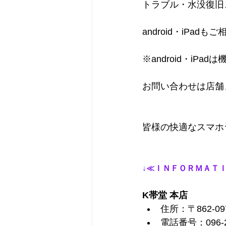
トラブル・水没復旧
android・iPad
※android・i
お問い合わせは店舗
皆様の快適なスマホ
↓≪ＩＮＦＯＲＭＡＴＩ
K帯堂 本店
住所：〒862-0
電話番号：096-2