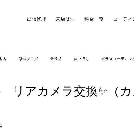
出張修理
来店修理
料金一覧
コーティ
案内
修理ブログ
新商品
買い取り
ガラスコーティン
iPhone14液晶交換
e14 リアカメラ交換✨（
