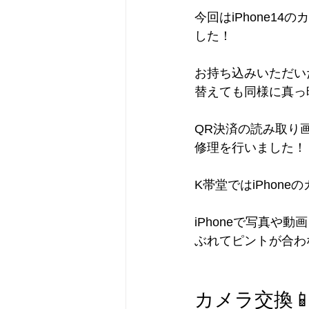
今回はiPhone1
した！
お持ち込みいただいた
替えても同様に真っ
QR決済の読み取り
修理を行いました！
K帯堂ではiPhon
iPhoneで写真
ぶれてピントが合わ
カメラ交換