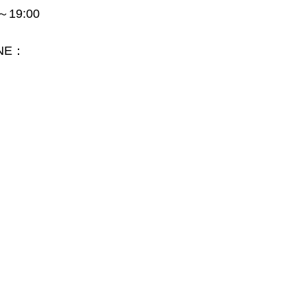
19:00
NE：