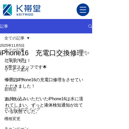
記事
全ての記事
2025年11月5日
全ての記事
iPhone16 充電口交換修理✨
お客様の声
こんにちは！
K帯堂スタッフです🌟
サービス案内
修理ブログ
今回はiPhone16の充電口修理をさせてい
ただきました！
新商品
お持ち込みいただいたiPhone16は水に濡
買い取り
れてしまい、ずっと液体検知通知が出て
ガラスコーティング
いる状態でした。
機種変更
キャンペーン