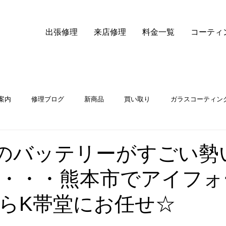
出張修理
来店修理
料金一覧
コーティ
案内
修理ブログ
新商品
買い取り
ガラスコーティン
iPhone14液晶交換
neXのバッテリーがすごい
・・・熊本市でアイフォ
らK帯堂にお任せ☆