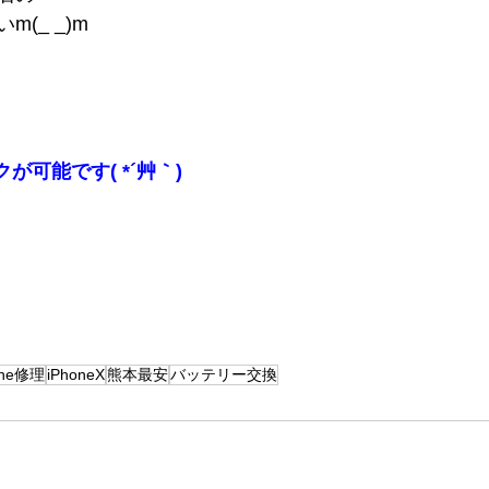
(_ _)m
が可能です( *´艸｀)
one修理
iPhoneX
熊本最安
バッテリー交換