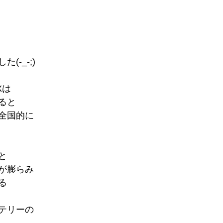
(-_-;)
Xは
ると
全国的に
と
が膨らみ
る
テリーの