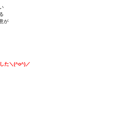
い
る
意が
た＼(^o^)／