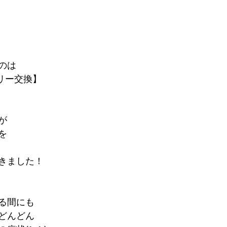
のは
テリー交換】
が
を
きました！
る間にも
どんどん