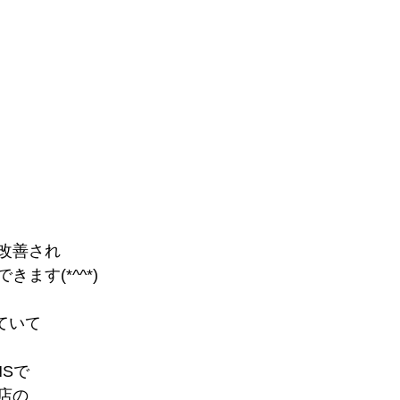
改善され
ます(*^^*)
っていて
Sで
店の