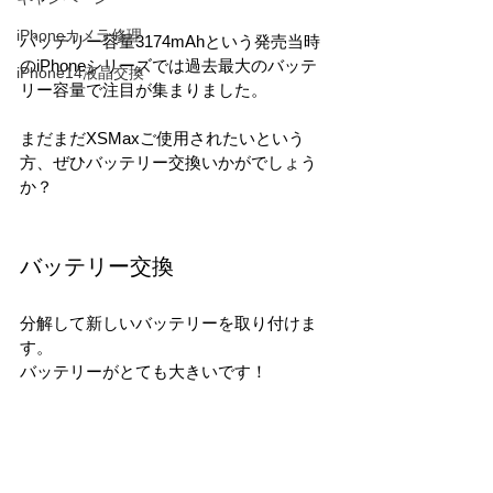
iPhoneカメラ修理
バッテリー容量3174mAhという発売当時
のiPhoneシリーズでは過去最大のバッテ
iPhone14液晶交換
リー容量で注目が集まりました。
まだまだXSMaxご使用されたいという
方、ぜひバッテリー交換いかがでしょう
か？
バッテリー交換
分解して新しいバッテリーを取り付けま
す。
バッテリーがとても大きいです！