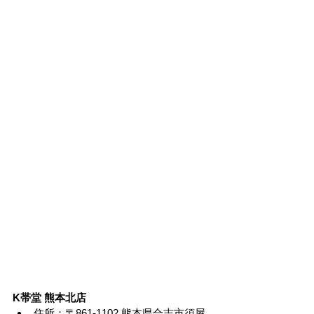
K帯堂 熊本北店
住所：〒861-1102 熊本県合志市須屋