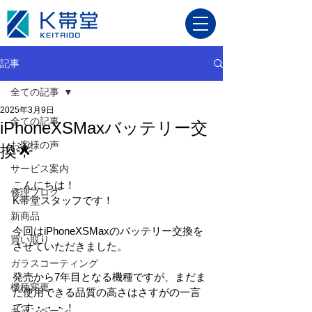
記事
全ての記事
2025年3月9日
全ての記事
iPhoneXSMaxバッテリー交
お客様の声
換🌟
サービス案内
こんにちは！
修理ブログ
K帯堂スタッフです！
新商品
今回はiPhoneXSMaxのバッテリー交換を
買い取り
させていただきました。
ガラスコーティング
発売から7年目となる機種ですが、まだま
機種変更
だ使用できる品質の高さはさすがの一言
です・・・！
キャンペーン