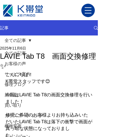
記事
全ての記事
2025年11月6日
全ての記事
LAVIE Tab T8 画面交換修理
お客様の声
✨
サービス案内
こんにちは！
K帯堂スタッフです😊
修理ブログ
今回はLAVIE Tab T8の画面交換修理を行い
新商品
ました！
買い取り
修理ご希望のお客様よりお持ち込みいた
ガラスコーティング
だいたLAVIE Tab T8は落下の衝撃で画面が
機種変更
真っ暗な状態になっておりまし
た・・・。
キャンペーン