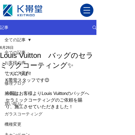
記事
全ての記事
6月26日
全ての記事
Louis Vuitton バッグのセラ
お客様の声
ミックコーティング✨
サービス案内
こんにちは！
K帯堂スタッフです😊
修理ブログ
今回はお客様よりLouis Vuittonのバッグへ
新商品
セラミックコーティングのご依頼を賜
買い取り
り、施工させていただきました！
ガラスコーティング
機種変更
キャンペーン