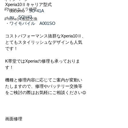
Xperia10Ⅱキャリア型式
iPhoneカメラ修理
・docomo　
SO-41A
・au　SOV43
iPhone14液晶交換
・ワイモバイル　A001SO
コストパフォーマンス抜群なXperia10Ⅱ、
とてもスタイリッシュなデザインも人気
です！
K帯堂ではXperiaの修理も承っておりま
す！
機種と修理内容に応じてご案内が変動い
たしますので、修理やバッテリー交換等
をご検討の際はお気軽にご相談ください
😊
画面修理