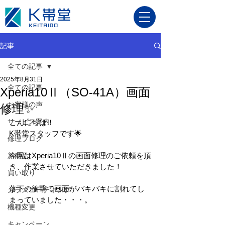
記事
全ての記事
2025年8月31日
全ての記事
Xperia10Ⅱ（SO-41A）画面
お客様の声
修理✨
サービス案内
こんにちは！
K帯堂スタッフです🌟
修理ブログ
今回はXperia10Ⅱの画面修理のご依頼を頂
新商品
き、作業させていただきました！
買い取り
落下の衝撃で画面がバキバキに割れてし
ガラスコーティング
まっていました・・・。
機種変更
キャンペーン